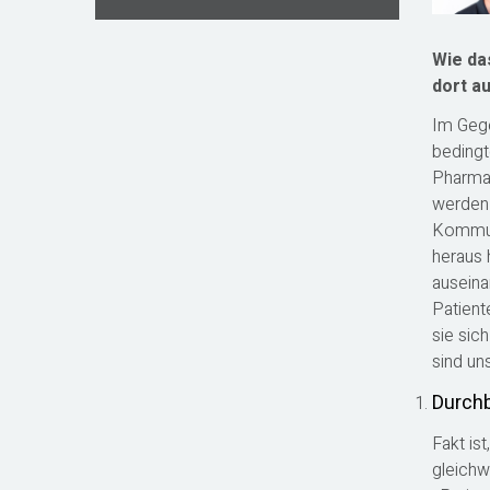
Wie das
dort a
Im Gege
bedingt
Pharmaa
werden 
Kommuni
heraus 
auseina
Patient
sie sic
sind un
Durchb
Fakt is
gleichw