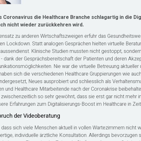
 Coronavirus die Healthcare Branche schlagartig in die Dig
uch nicht wieder zurückkehren wird.
nsatz zu anderen Wirtschaftszweigen erfuhr das Gesundheitswe
en Lockdown. Statt analogen Gesprächen hielten virtuelle Beratu
ussendienst. Klinische Studien mussten nicht gestoppt, sondern 
- dank der Gesprächsbereitschaft der Patienten und deren Akzepta
kationsmöglichkeiten. Nie war die virtuelle Betreuung aktueller 
haben sich die verschiedenen Healthcare Gruppierungen wie auch d
ndergesetzt, Neues ausprobiert und schliesslich als Verhalten
en und Healthcare Mitarbeitende nach der Coronakrise beibehalt
h zwischenzeitlich so sehr gewöhnt, dass sie erst gar nicht mehr 
sere Erfahrungen zum Digitalisierungs-Boost im Healthcare in Zei
ruch der Videoberatung
t, dass sich viele Menschen aktuell in vollen Wartezimmern nicht
ertige, individuelle ärztliche Konsultation. Allerdings bevorzugen