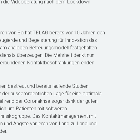
tte in die Videoberatung nach dem Lockdown
ahren vor. So hat TELAG bereits vor 10 Jahren den
eugierde und Begeisterung für Innovation das
zt am analogen Betreuungsmodell festgehalten
ndiensts überzeugen. Die Mehrheit denkt nun
e verbundenen Kontaktbeschränkungen enden.
n bestreut und bereits laufende Studien
tz der ausserordentlichen Lage für eine optimale
ährend der Coronakrise sogar dank der guten
 sich um Patienten mit schweren
hrisikogruppe. Das Kontaktmanagement mit
en und Ängste variieren von Land zu Land und
der.