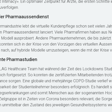
t Intimacy». Ein optimaler Zeitpunkt für Ärzte, die ersten Schri
uverfolgen.
ller Pharmaaussendienst
rmaindustrie lebt die virtuelle Kundenpflege schon seit vielen J
len Pharmaaussendienst lanciert. Viele Pharmafirmen haben aus N
le Modell ausprobiert. Andere Pharmaunternehmen, die bis zulet
konnten sich in der Krise von den Vorzügen des virtuellen Ausse
 nach, auf hybride Modelle umzusteigen, wenn die mit der Kris
ente Pharmastudien
AG Healthcare Team hat während der Zeit des Lockdowns Studie
eich fortgesetzt. So konnten die zertifizierten Mitarbeitenden tro
nce sorgen. Eine globale und mehrjährige COPD-Studie verlief w
barkeit der Studienteilnehmer besonders erfolgreich. Es handelt
gserkrankungen und somit Menschen aus der sogenannten Hoc
Zielgruppe ist in Zeiten von Corona besonders relevant; die Sorg
n unmittelbar den Zustand des jeweiligen Gesundheitssystems wi