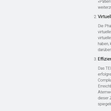
«Patien
weiterz
Virtue
Die Pha
virtuel
virtuel
haben, 
darüber
Effizi
Das TEL
erfolgr
Complia
Erreich
Atemwe
dieser 
spiegel