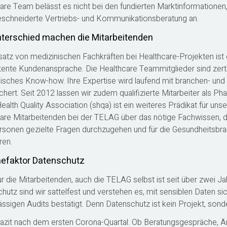
are Team belässt es nicht bei den fundierten Marktinformationen,
chneiderte Vertriebs- und Kommunikationsberatung an.
terschied machen die Mitarbeitenden
satz von medizinischen Fachkräften bei Healthcare-Projekten ist e
nte Kundenansprache. Die Healthcare Teammitglieder sind zerti
isches Know-how. Ihre Expertise wird laufend mit branchen- und
chert. Seit 2012 lassen wir zudem qualifizierte Mitarbeiter als Pha
ealth Quality Association (shqa) ist ein weiteres Prädikat für unse
are Mitarbeitenden bei der TELAG über das nötige Fachwissen, d
sonen gezielte Fragen durchzugehen und für die Gesundheitsbra
ren.
efaktor Datenschutz
ur die Mitarbeitenden, auch die TELAG selbst ist seit über zwei Ja
hutz sind wir sattelfest und verstehen es, mit sensiblen Daten s
ssigen Audits bestätigt. Denn Datenschutz ist kein Projekt, sonde
azit nach dem ersten Corona-Quartal: Ob Beratungsgespräche, Ärz