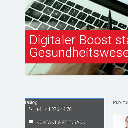
Digitaler Boost s
Gesundheitswes
Dialog
Publizi
+41 44 276 44 78
KONTAKT & FEEDBACK