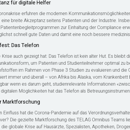
anz für digitale Helfer
ronakrise erfuhren die modernen Kommunikationsmöglichkeiten 
 eine breite Akzeptanz seitens Patienten und der Industrie. In
 Patientenbegleitprogrammen zur Einhaltung der Compliance erweist
ichst schnell gute Daten und damit eine noch bessere medizinis
fest: Das Telefon
Krise auch gezeigt hat: Das Telefon ist kein alter Hut. Es bleibt d
kationsform, um Patienten und Studienteilnehmer optimal zu be
fstoffen im Rahmen von Phase 3 Studien zu evaluieren und die C
niert immer und überall – von Afrika bis Alaska, vom Krankenbett 
gbar wenn es darum geht, studienrelevante Informationen «zwis
 digitalen Möglichkeiten hat das Telefon als Betreuungsinstrument
ür Marktforschung
 Einfluss hat die Corona-Pandemie auf das Verordnungsverhalte
iver? Die gezielte Marktforschung des TELAG Omnibus Teams lie
s die globale Krise auf Hausärzte, Spezialisten, Apotheken, Drog