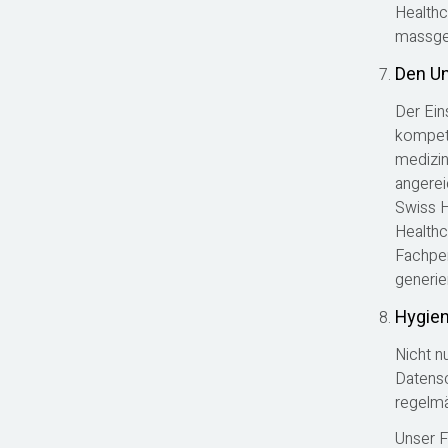
Healthc
massges
Den Un
Der Ein
kompete
medizin
angerei
Swiss H
Healthc
Fachper
generie
Hygien
Nicht n
Datensc
regelmä
Unser F