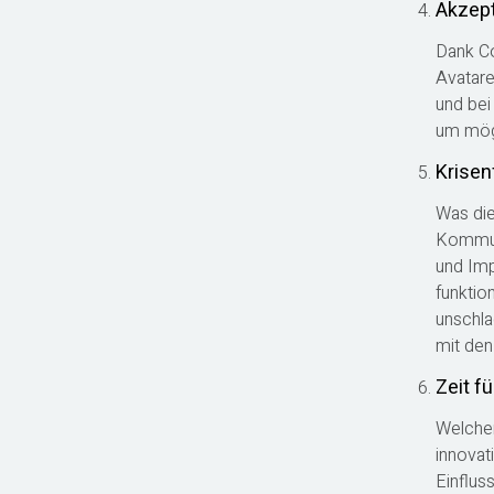
Akzept
Dank Co
Avatare
und bei
um mögl
Krisen
Was die 
Kommuni
und Imp
funktio
unschla
mit den
Zeit f
Welchen
innovat
Einflus