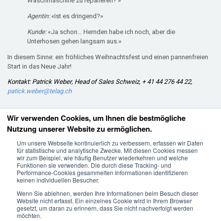
Waschmaschine zu reparieren? »
Agentin:
«Ist es dringend?»
Kunde:
«Ja schon... Hemden habe ich noch, aber die
Unterhosen gehen langsam aus.»
In diesem Sinne: ein fröhliches Weihnachtsfest und einen pannenfreien
Start in das Neue Jahr!
Kontakt:
Patrick Weber, Head of Sales Schweiz, + 41 44 276 44 22,
patick.weber@telag.ch
Wir verwenden Cookies, um Ihnen die bestmögliche
Nutzung unserer Website zu ermöglichen.
Dialog
Um unsere Webseite kontinuierlich zu verbessern, erfassen wir Daten
+41 44 276 44 22
für statistische und analytische Zwecke. Mit diesen Cookies messen
wir zum Beispiel, wie häufig Benutzer wiederkehren und welche
Funktionen sie verwenden. Die durch diese Tracking- und
KONTAKT & FEEDBACK
Performance-Cookies gesammelten Informationen identifizieren
keinen individuellen Besucher.
Wenn Sie ablehnen, werden Ihre Informationen beim Besuch dieser
Website nicht erfasst. Ein einzelnes Cookie wird in Ihrem Browser
gesetzt, um daran zu erinnern, dass Sie nicht nachverfolgt werden
möchten.