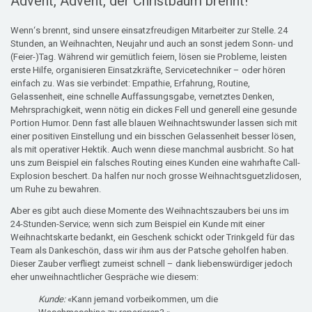
Advent, Advent, der Christbaum brennt!
Wenn‘s brennt, sind unsere einsatzfreudigen Mitarbeiter zur Stelle. 24
Stunden, an Weihnachten, Neujahr und auch an sonst jedem Sonn- und
(Feier-)Tag. Während wir gemütlich feiern, lösen sie Probleme, leisten
erste Hilfe, organisieren Einsatzkräfte, Servicetechniker – oder hören
einfach zu. Was sie verbindet: Empathie, Erfahrung, Routine,
Gelassenheit, eine schnelle Auffassungsgabe, vernetztes Denken,
Mehrsprachigkeit, wenn nötig ein dickes Fell und generell eine gesunde
Portion Humor. Denn fast alle blauen Weihnachtswunder lassen sich mit
einer positiven Einstellung und ein bisschen Gelassenheit besser lösen,
als mit operativer Hektik. Auch wenn diese manchmal ausbricht. So hat
uns zum Beispiel ein falsches Routing eines Kunden eine wahrhafte Call-
Explosion beschert. Da halfen nur noch grosse Weihnachtsguetzlidosen,
um Ruhe zu bewahren.
Aber es gibt auch diese Momente des Weihnachtszaubers bei uns im
24-Stunden-Service; wenn sich zum Beispiel ein Kunde mit einer
Weihnachtskarte bedankt, ein Geschenk schickt oder Trinkgeld für das
Team als Dankeschön, dass wir ihm aus der Patsche geholfen haben.
Dieser Zauber verfliegt zumeist schnell – dank liebenswürdiger jedoch
eher unweihnachtlicher Gespräche wie diesem:
Kunde:
«Kann jemand vorbeikommen, um die